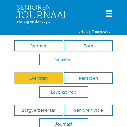
vrijdag 7 augustus
Wonen
Zorg
Vitaliteit
Diensten
Pensioen
Levenseinde
Zorgverzekeraar
Senioren Visie
Journaal