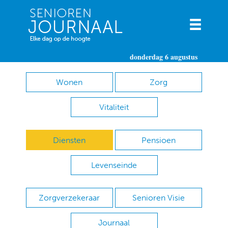
donderdag 6 augustus
Wonen
Zorg
Vitaliteit
Diensten
Pensioen
Levenseinde
Zorgverzekeraar
Senioren Visie
Journaal