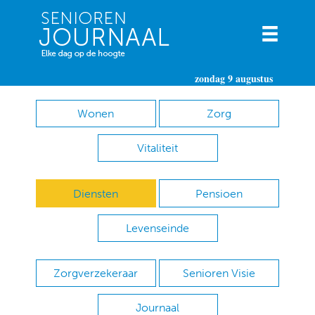
zondag 9 augustus
Wonen
Zorg
Vitaliteit
Diensten
Pensioen
Levenseinde
Zorgverzekeraar
Senioren Visie
Journaal