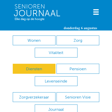
donderdag 6 augustus
Wonen
Zorg
Vitaliteit
Diensten
Pensioen
Levenseinde
Zorgverzekeraar
Senioren Visie
Journaal