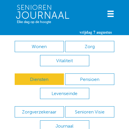
vrijdag 7 augustus
Wonen
Zorg
Vitaliteit
Diensten
Pensioen
Levenseinde
Zorgverzekeraar
Senioren Visie
Journaal