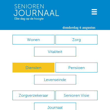
donderdag 6 augustus
Wonen
Zorg
Vitaliteit
Diensten
Pensioen
Levenseinde
Zorgverzekeraar
Senioren Visie
Journaal