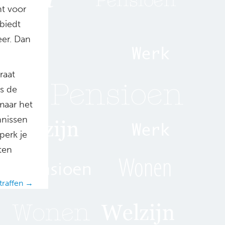
t voor
biedt
eer. Dan
raat
us de
 maar het
nnissen
perk je
ten
traffen →