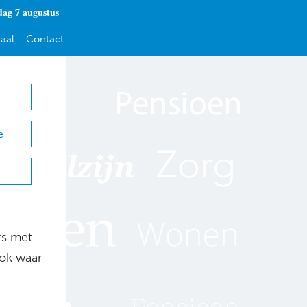
dag 7 augustus
aal
Contact
e
rs met
Ook waar
,