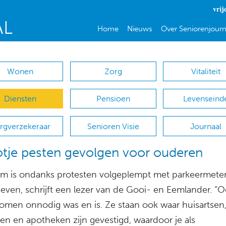
vrij
Home
Nieuws
Over Seniorenjourn
Wonen
Zorg
Vitaliteit
Diensten
Pensioen
Levenseind
rgverzekeraar
Senioren Visie
Journaal
tje pesten gevolgen voor ouderen
um is ondanks protesten volgeplempt met parkeermete
rieven, schrijft een lezer van de Gooi- en Eemlander. “
komen onnodig was en is. Ze staan ook waar huisartsen
en en apotheken zijn gevestigd, waardoor je als