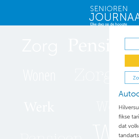
Zo
Autoo
Hilvers
fikse ta
dat vol
tandarts