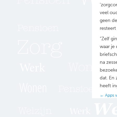
‘zorgco
veel ou
geen de
resteert
“Zelf gi
waar je
briefsch
na zesse
bezoeke
dat. En 
heeft i
Posts
← Apps v
navig