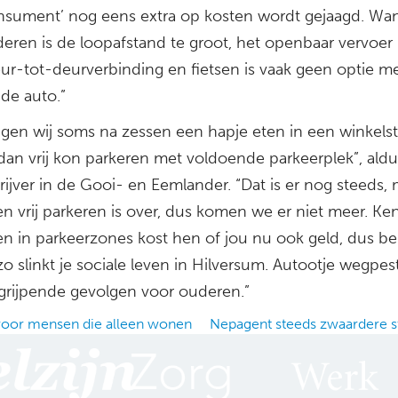
nsument’ nog eens extra op kosten wordt gejaagd. Wan
deren is de loopafstand te groot, het openbaar vervoer 
ur-tot-deurverbinding en fietsen is vaak geen optie m
 de auto.”
ngen wij soms na zessen een hapje eten in een winkelst
 dan vrij kon parkeren met voldoende parkeerplek”, ald
rijver in de Gooi- en Eemlander. “Dat is er nog steeds,
n vrij parkeren is over, dus komen we er niet meer. Ke
n in parkeerzones kost hen of jou nu ook geld, dus be
zo slinkt je sociale leven in Hilversum. Autootje wegpes
ngrijpende gevolgen voor ouderen.”
oor mensen die alleen wonen
Nepagent steeds zwaardere s
ation