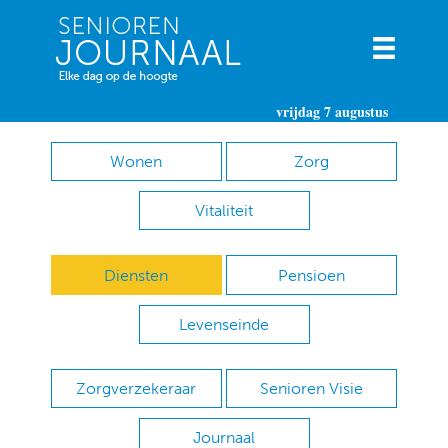
vrijdag 7 augustus
Wonen
Zorg
Vitaliteit
Diensten
Pensioen
Levenseinde
Zorgverzekeraar
Senioren Visie
Journaal