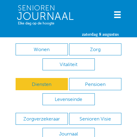
zaterdag 8 augustus
Wonen
Zorg
Vitaliteit
Diensten
Pensioen
Levenseinde
Zorgverzekeraar
Senioren Visie
Journaal