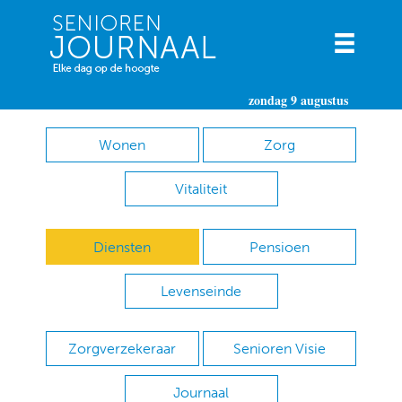
zondag 9 augustus
Wonen
Zorg
Vitaliteit
Diensten
Pensioen
Levenseinde
Zorgverzekeraar
Senioren Visie
Journaal