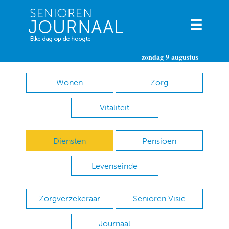
zondag 9 augustus
Wonen
Zorg
Vitaliteit
Diensten
Pensioen
Levenseinde
Zorgverzekeraar
Senioren Visie
Journaal