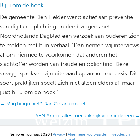
Bij u om de hoek
De gemeente Den Helder werkt actief aan preventie
van digitale oplichting en deed volgens het
Noordhollands Dagblad een verzoek aan ouderen zich
te melden met hun verhaal. “Dan nemen wij interviews
af om hiermee te voorkomen dat anderen het
slachtoffer worden van fraude en oplichting. Deze
vraaggesprekken zijn uiteraard op anonieme basis. Dit
soort praktijken speelt zich niet alleen elders af, maar
juist bij u om de hoek.”
Posts
← Mag bingo niet? Dan Geraniumspel
navigation
ABN Amro: alles toegankelijk voor iedereen →
Senioren journaal 2020 |
Privacy
|
Algemene voorwaarden
|
webdesign
stip.nl