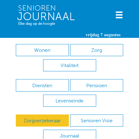
vrijdag 7 augustus
Wonen
Zorg
Vitaliteit
Diensten
Pensioen
Levenseinde
Zorgverzekeraar
Senioren Visie
Journaal