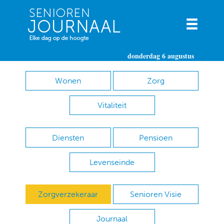
donderdag 6 augustus
Wonen
Zorg
Vitaliteit
Diensten
Pensioen
Levenseinde
Zorgverzekeraar
Senioren Visie
Journaal