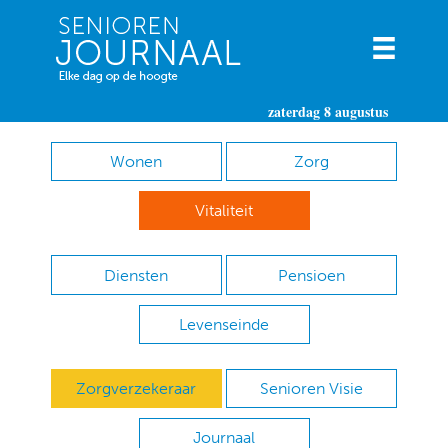
zaterdag 8 augustus
Wonen
Zorg
Vitaliteit
Diensten
Pensioen
Levenseinde
Zorgverzekeraar
Senioren Visie
Journaal