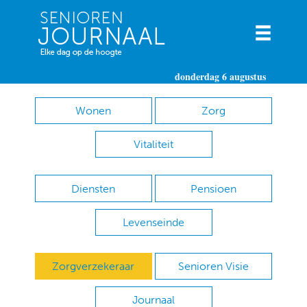
donderdag 6 augustus
Wonen
Zorg
Vitaliteit
Diensten
Pensioen
Levenseinde
Zorgverzekeraar
Senioren Visie
Journaal