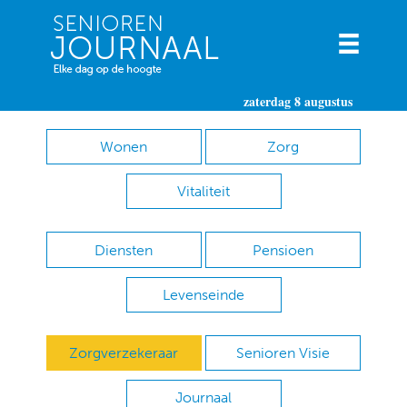
zaterdag 8 augustus
Wonen
Zorg
Vitaliteit
Diensten
Pensioen
Levenseinde
Zorgverzekeraar
Senioren Visie
Journaal