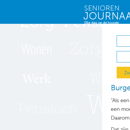
Zo
Burge
“Als ee
een moe
Daarom 
Dat zij