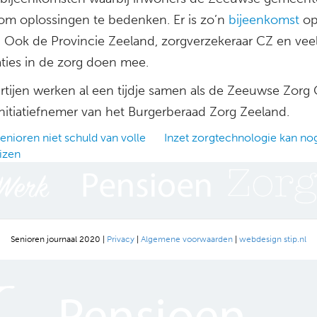
om oplossingen te bedenken. Er is zo’n
bijeenkomst
op
i. Ook de Provincie Zeeland, zorgverzekeraar CZ en vee
aties in de zorg doen mee.
rtijen werken al een tijdje samen als de Zeeuwse Zorg C
initiatiefnemer van het Burgerberaad Zorg Zeeland.
enioren niet schuld van volle
Inzet zorgtechnologie kan no
izen
ation
Senioren journaal 2020 |
Privacy
|
Algemene voorwaarden
|
webdesign stip.nl