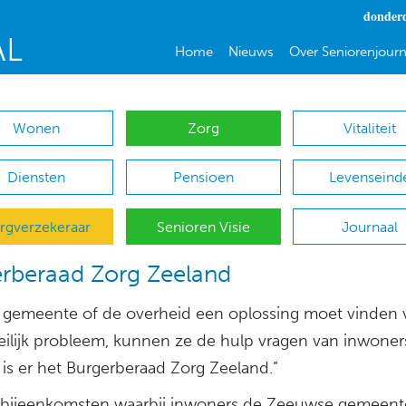
donderd
Home
Nieuws
Over Seniorenjourn
Wonen
Zorg
Vitaliteit
Diensten
Pensioen
Levenseind
rgverzekeraar
Senioren Visie
Journaal
rberaad Zorg Zeeland
n gemeente of de overheid een oplossing moet vinden 
ilijk probleem, kunnen ze de hulp vragen van inwoner
is er het Burgerberaad Zorg Zeeland.”
n bijeenkomsten waarbij inwoners de Zeeuwse gemeen