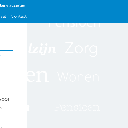
ag 6 augustus
aal
Contact
e
voor
s.
ten