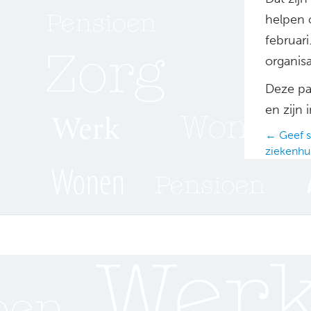
helpen 
februar
organis
Deze pa
en zijn 
Posts
← Geef s
ziekenhu
navig