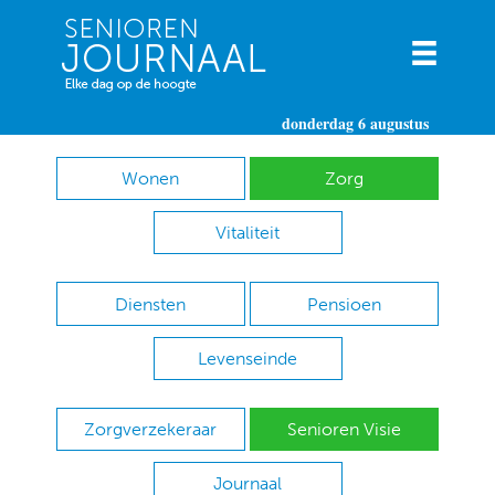
donderdag 6 augustus
Wonen
Zorg
Vitaliteit
Diensten
Pensioen
Levenseinde
Zorgverzekeraar
Senioren Visie
Journaal