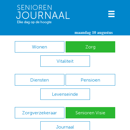
maandag 10 augustus
Wonen
Zorg
Vitaliteit
Diensten
Pensioen
Levenseinde
Zorgverzekeraar
Senioren Visie
Journaal