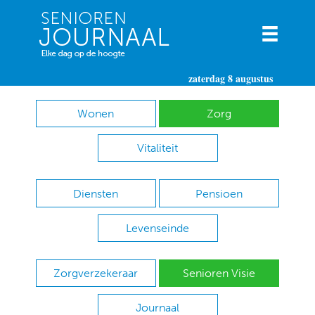
zaterdag 8 augustus
Wonen
Zorg
Vitaliteit
Diensten
Pensioen
Levenseinde
Zorgverzekeraar
Senioren Visie
Journaal