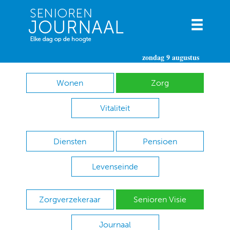
zondag 9 augustus
Wonen
Zorg
Vitaliteit
Diensten
Pensioen
Levenseinde
Zorgverzekeraar
Senioren Visie
Journaal