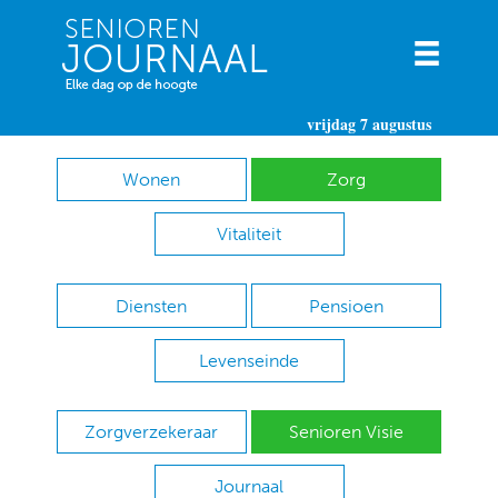
vrijdag 7 augustus
Wonen
Zorg
Vitaliteit
Diensten
Pensioen
Levenseinde
Zorgverzekeraar
Senioren Visie
Journaal