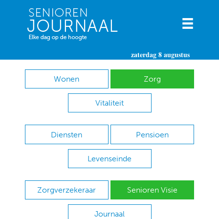
zaterdag 8 augustus
Wonen
Zorg
Vitaliteit
Diensten
Pensioen
Levenseinde
Zorgverzekeraar
Senioren Visie
Journaal