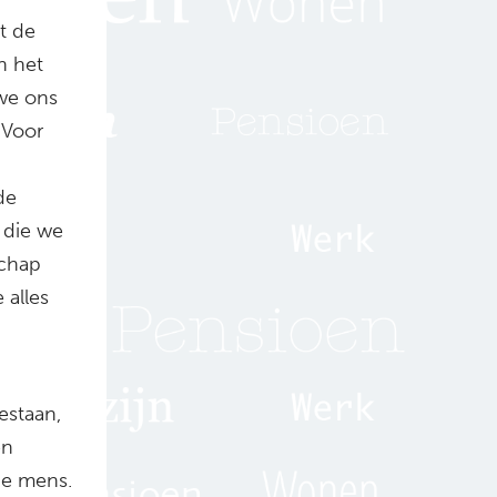
t de
n het
 we ons
 Voor
de
 die we
schap
 alles
estaan,
en
de mens.