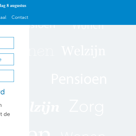
dag 8 augustus
aal
Contact
e
rd
n
t de