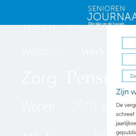
Zo
Zijn 
De verg
schreef
jaarlijk
gepubli