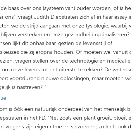
j de baas over ons (systeem van) ouder worden, of is he
r ons”, vraagt Judith Diepstraten zich af in haar essay i
eten we de strijd aangaan met onze fysiologie, waarbij
 blijven versterken en onze gezondheid optimaliseren?
sen lijkt dit onhaalbaar, gezien de levensstijl of
skeuzes die zij eropna houden. Of moeten we, vanuit 
gezien, vragen stellen over de technologie en medicatie
n om onze levens tot het uiterste te rekken? De weten
eert voortdurend nieuwe oplossingen, maar moeten we
lijk is nastreven? “
tie
m is óók een natuurlijk onderdeel van het menselijk b
epstraten in het FD. “Net zoals een plant groeit, bloeit 
rt volgens zijn eigen ritme en seizoenen, zo leeft ook 