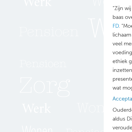
“Zijn wi
baas ove
FD
. “Mo
lichaam
veel men
voeding
ethiek 
inzette
present
wat moge
Accepta
Ouderdo
aldus Di
veroude