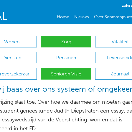
zater
Home
Nieuws
Over Seniorenjourn
Wonen
Zorg
Vitaliteit
Diensten
Pensioen
Levenseind
rgverzekeraar
Senioren Visie
Journaal
wij baas over ons systeem of omgekee
rijzing slaat toe. Over hoe we daarmee om moeten gaa
 student geneeskunde Judith Diepstraten een essay, da
se essaywedstrijd van de Veerstichting won en dat is
ceerd in het FD.