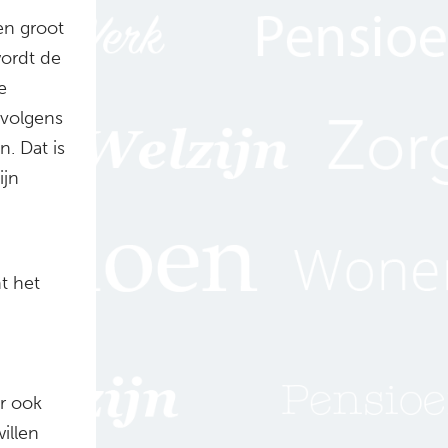
en groot
wordt de
e
 volgens
. Dat is
ijn
t het
r ook
illen