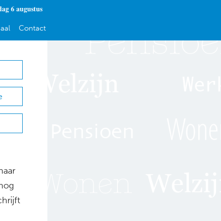
ag 6 augustus
aal
Contact
e
naar
 nog
hrijft