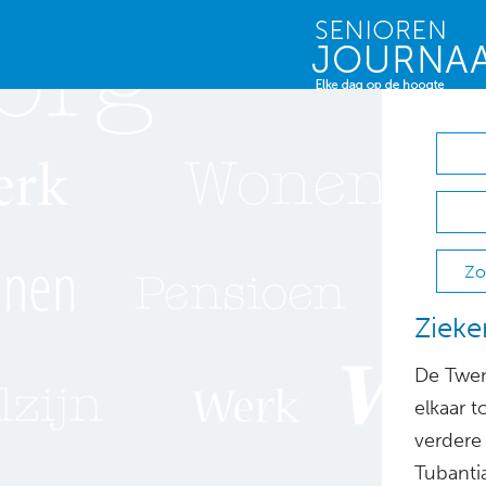
Zo
Zieke
De Twen
elkaar 
verdere 
Tubantia