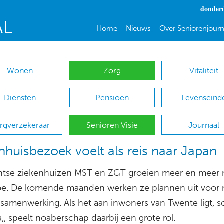
donderd
Home
Nieuws
Over Seniorenjourn
Wonen
Zorg
Vitaliteit
Diensten
Pensioen
Levenseind
rgverzekeraar
Senioren Visie
Journaal
nhuisbezoek voelt als reis naar Japan
tse ziekenhuizen MST en ZGT groeien meer en meer 
toe. De komende maanden werken ze plannen uit voor
samenwerking. Als het aan inwoners van Twente ligt, sc
,, speelt noaberschap daarbij een grote rol.