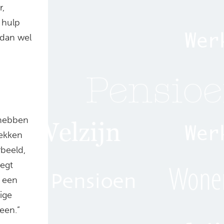
r,
 hulp
 dan wel
 hebben
rekken
beeld,
egt
t een
ige
een.”