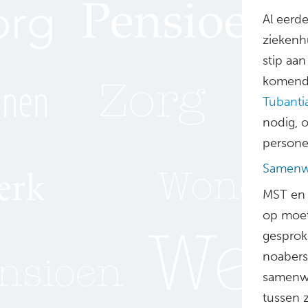
Al eerd
ziekenhu
stip aan
komende
Tubanti
nodig, o
personee
Samenwe
MST en 
op moet
gesprok
noabersc
samenwe
tussen 