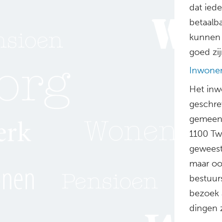
dat ied
betaalba
kunnen 
goed zij
Inwoner
Het inw
geschre
gemeent
1100 Tw
geweest
maar oo
bestuur
bezoek 
dingen z