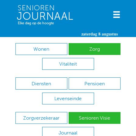
zaterdag 8 augustus
Wonen
Zorg
Vitaliteit
Diensten
Pensioen
Levenseinde
Zorgverzekeraar
Senioren Visie
Journaal