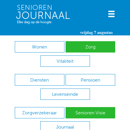
vrijdag 7 augustus
Wonen
Zorg
Vitaliteit
Diensten
Pensioen
Levenseinde
Zorgverzekeraar
Senioren Visie
Journaal