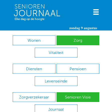
zondag 9 augustus
Wonen
Zorg
Vitaliteit
Diensten
Pensioen
Levenseinde
Zorgverzekeraar
Senioren Visie
Journaal