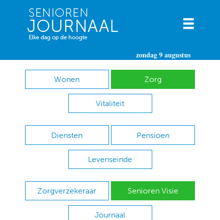
zondag 9 augustus
Wonen
Zorg
Vitaliteit
Diensten
Pensioen
Levenseinde
Zorgverzekeraar
Senioren Visie
Journaal