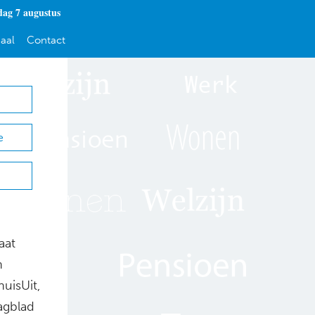
dag 7 augustus
aal
Contact
e
aat
n
uisUit,
agblad