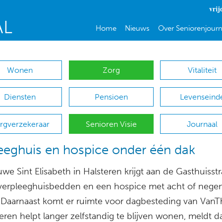
vrij
Home
Nieuws
Over Seniorenjourn
Wonen
Zorg
Vitaliteit
Diensten
Pensioen
Levenseind
rgverzekeraar
Senioren Visie
Journaal
eeghuis en hospice onder één dak
we Sint Elisabeth in Halsteren krijgt aan de Gasthuisstr
 verpleeghuisbedden en een hospice met acht of nege
 Daarnaast komt er ruimte voor dagbesteding van VanTh
eren helpt langer zelfstandig te blijven wonen, meldt d