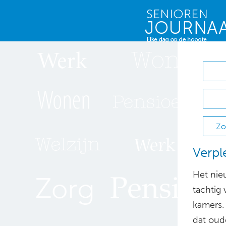
Zo
Verpl
Het nieu
tachtig
kamers.
dat oud