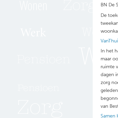
BN De S
De toek
tweekam
woonkam
VanThui
In het 
maar oo
ruimte 
dagen i
zorg no
geleden
begonne
van Bes
Samen 