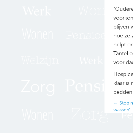
“Oudere
voorkom
blijven
hoe ze 
helpt o
TanteLo
voor da
Hospice
klaar is
bedden 
Posts
← Stop m
wassen’
navig