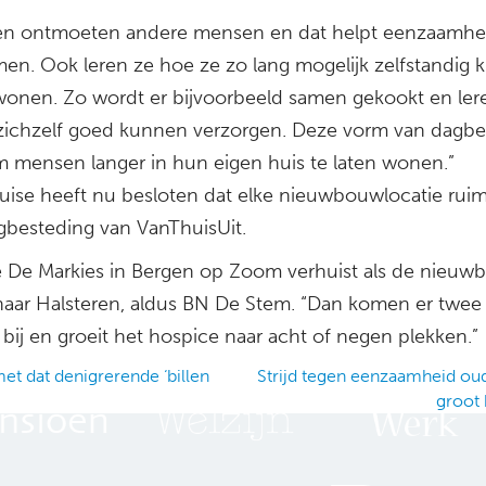
n ontmoeten andere mensen en dat helpt eenzaamhei
en. Ook leren ze hoe ze zo lang mogelijk zelfstandig
 wonen. Zo wordt er bijvoorbeeld samen gekookt en ler
zichzelf goed kunnen verzorgen. Deze vorm van dagbe
m mensen langer in hun eigen huis te laten wonen.”
uise heeft nu besloten dat elke nieuwbouwlocatie ruimt
gbesteding van VanThuisUit.
 De Markies in Bergen op Zoom verhuist als de nieu
 naar Halsteren, aldus BN De Stem. “Dan komen er twee 
bij en groeit het hospice naar acht of negen plekken.”
et dat denigrerende ‘billen
Strijd tegen eenzaamheid ou
groot
ation