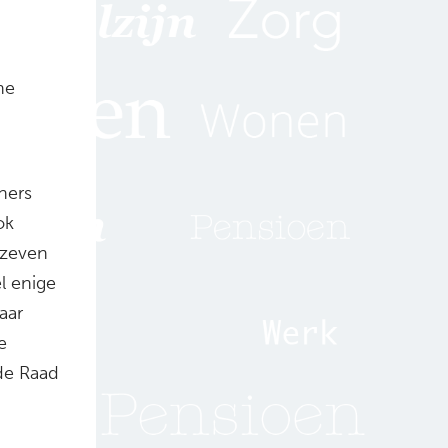
ne
ners
ok
 zeven
l enige
aar
e
de Raad