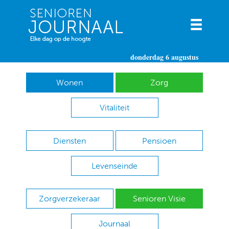
donderdag 6 augustus
Wonen
Zorg
Vitaliteit
Diensten
Pensioen
Levenseinde
Zorgverzekeraar
Senioren Visie
Journaal