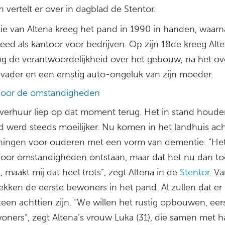
 vertelt er over in dagblad de Stentor.
lie van Altena kreeg het pand in 1990 in handen, waarn
eed als kantoor voor bedrijven. Op zijn 18de kreeg Alt
ing de verantwoordelijkheid over het gebouw, na het ove
n vader en een ernstig auto-ongeluk van zijn moeder.
door de omstandigheden
verhuur liep op dat moment terug. Het in stand houde
d werd steeds moeilijker. Nu komen in het landhuis ach
ingen voor ouderen met een vorm van dementie. “Het
door omstandigheden ontstaan, maar dat het nu dan t
s, maakt mij dat heel trots”, zegt Altena in de
Stentor.
Va
rekken de eerste bewoners in het pand. Al zullen dat er
een achttien zijn. “We willen het rustig opbouwen, eer
woners”, zegt Altena’s vrouw Luka (31), die samen met 