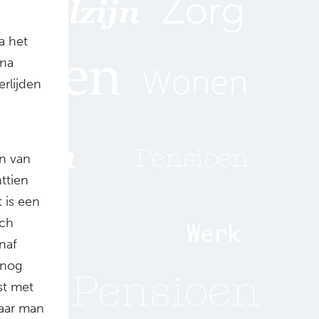
a het
ena
rlijden
n van
ttien
 is een
och
naf
 nog
st met
haar man