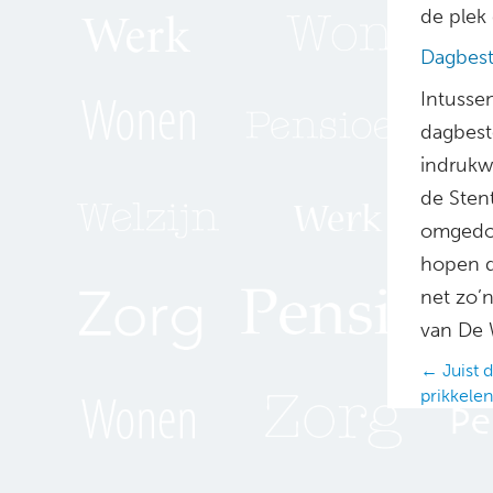
de plek
Dagbest
Intusse
dagbest
indrukw
de Sten
omgedoo
hopen d
net zo’n
van De 
Posts
← Juist 
prikkelen
navig