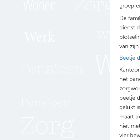
groep en
De fami
dienst d
plotsel
van zij
Beetje 
Kantoor
het pan
zorgwon
beetje 
gelukt i
maart t
niet met
vier be