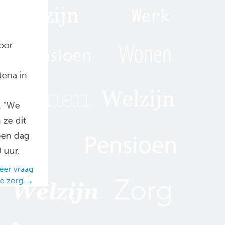
oor
tena in
. “We
 ze dit
open dag
 uur.
eer vraag
e zorg →