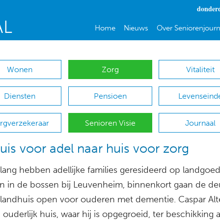
donderd
Home
Nieuws
Over Seniorenjourn
Wonen
Zorg
Vitaliteit
Diensten
Pensioen
Levenseind
rgverzekeraar
Senioren Visie
Journaal
uis voor adel naar huis voor zorg
ang hebben adellijke families geresideerd op landgoe
n in de bossen bij Leuvenheim, binnenkort gaan de d
 landhuis open voor ouderen met dementie. Caspar Alt
jn ouderlijk huis, waar hij is opgegroeid, ter beschikking 