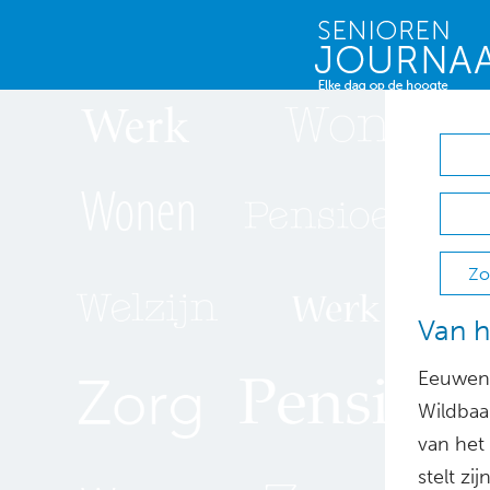
Zo
Van h
Eeuwenl
Wildbaa
van het
stelt zi