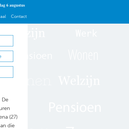
ag 6 augustus
aal
Contact
e
d De
euren
ena (27)
aan die