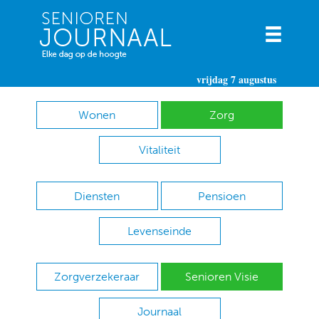
vrijdag 7 augustus
Wonen
Zorg
Vitaliteit
Diensten
Pensioen
Levenseinde
Zorgverzekeraar
Senioren Visie
Journaal