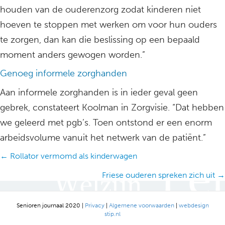
houden van de ouderenzorg zodat kinderen niet
hoeven te stoppen met werken om voor hun ouders
te zorgen, dan kan die beslissing op een bepaald
moment anders gewogen worden.”
Genoeg informele zorghanden
Aan informele zorghanden is in ieder geval geen
gebrek, constateert Koolman in Zorgvisie. “Dat hebben
we geleerd met pgb’s. Toen ontstond er een enorm
arbeidsvolume vanuit het netwerk van de patiënt.”
Posts
← Rollator vermomd als kinderwagen
navigation
Friese ouderen spreken zich uit →
Senioren journaal 2020 |
Privacy
|
Algemene voorwaarden
|
webdesign
stip.nl