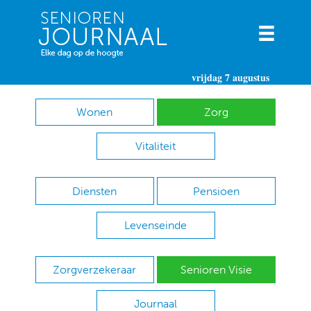
vrijdag 7 augustus
Wonen
Zorg
Vitaliteit
Diensten
Pensioen
Levenseinde
Zorgverzekeraar
Senioren Visie
Journaal