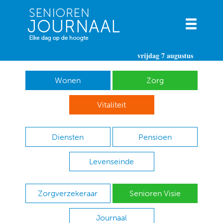
vrijdag 7 augustus
Wonen
Zorg
Vitaliteit
Diensten
Pensioen
Levenseinde
Zorgverzekeraar
Senioren Visie
Journaal