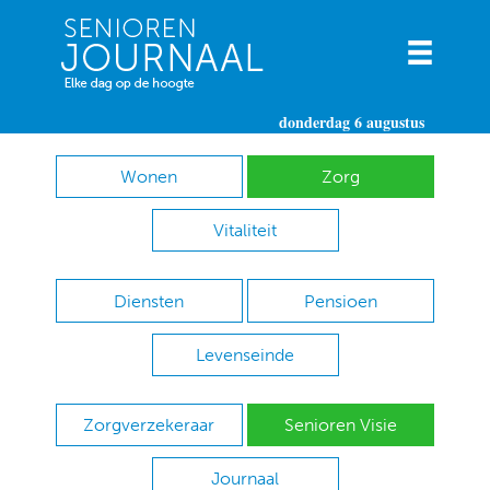
donderdag 6 augustus
Wonen
Zorg
Vitaliteit
Diensten
Pensioen
Levenseinde
Zorgverzekeraar
Senioren Visie
Journaal