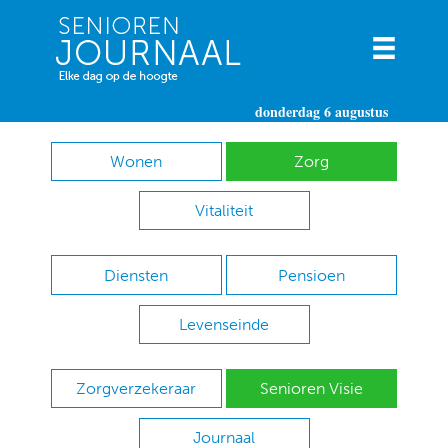
donderdag 6 augustus
Wonen
Zorg
Vitaliteit
Diensten
Pensioen
Levenseinde
Zorgverzekeraar
Senioren Visie
Journaal