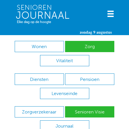
zondag 9 augustus
Wonen
Zorg
Vitaliteit
Diensten
Pensioen
Levenseinde
Zorgverzekeraar
Senioren Visie
Journaal