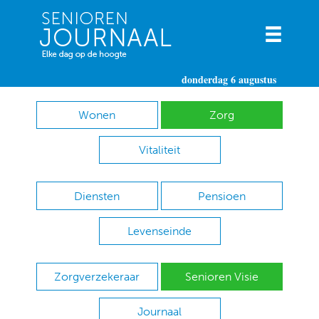
donderdag 6 augustus
Wonen
Zorg
Vitaliteit
Diensten
Pensioen
Levenseinde
Zorgverzekeraar
Senioren Visie
Journaal