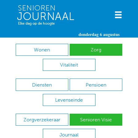
donderdag 6 augustus
Wonen
Zorg
Vitaliteit
Diensten
Pensioen
Levenseinde
Zorgverzekeraar
Senioren Visie
Journaal