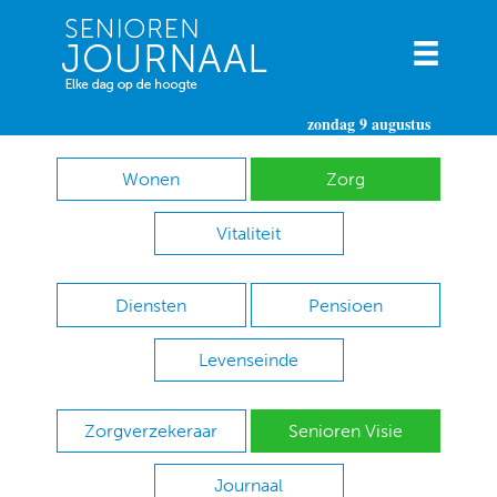
zondag 9 augustus
Wonen
Zorg
Vitaliteit
Diensten
Pensioen
Levenseinde
Zorgverzekeraar
Senioren Visie
Journaal