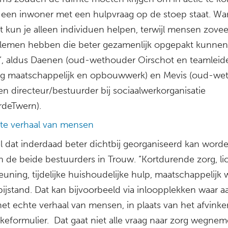
 een inwoner met een hulpvraag op de stoep staat. Wa
t kun je alleen individuen helpen, terwijl mensen zovee
lemen hebben die beter gezamenlijk opgepakt kunnen
, aldus Daenen (oud-wethouder Oirschot en teamleid
ng maatschappelijk en opbouwwerk) en Mevis (oud-we
en directeur/bestuurder bij sociaalwerkorganisatie
deTwern).
te verhaal van mensen
el dat inderdaad beter dichtbij georganiseerd kan worde
n de beide bestuurders in Trouw. “Kortdurende zorg, li
uning, tijdelijke huishoudelijke hulp, maatschappelijk 
bijstand. Dat kan bijvoorbeeld via inloopplekken waar 
het echte verhaal van mensen, in plaats van het afvink
akeformulier. Dat gaat niet alle vraag naar zorg wegnem