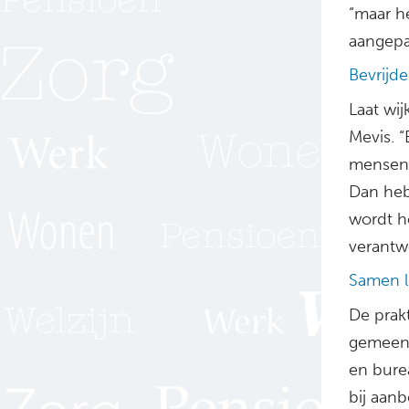
“maar he
aangepa
Bevrijd
Laat wi
Mevis. “
mensen. 
Dan heb
wordt h
verantwo
Samen l
De prak
gemeent
en bure
bij aanb