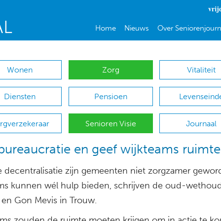
vrij
Home
Nieuws
Over Seniorenjourn
Wonen
Zorg
Vitaliteit
Diensten
Pensioen
Levenseind
rgverzekeraar
Senioren Visie
Journaal
bureaucratie en geef wijkteams ruimte
e decentralisatie zijn gemeenten niet zorgzamer gewor
ms kunnen wél hulp bieden, schrijven de oud-wethoud
en Gon Mevis in Trouw.
ams zouden de ruimte moeten krijgen om in actie te k