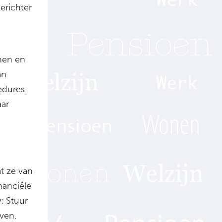
gerichter
nen en
an
edures.
aar
t ze van
nanciële
: Stuur
even.