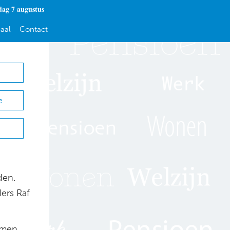
dag 7 augustus
aal
Contact
e
den.
ers Raf
omen