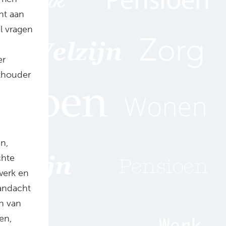
nt aan
l vragen
er
thouder
n,
chte
werk en
aandacht
en van
en,