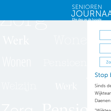
Zo
Stop 
Sinds d
Wijktea
Daenen 
“Wijkte