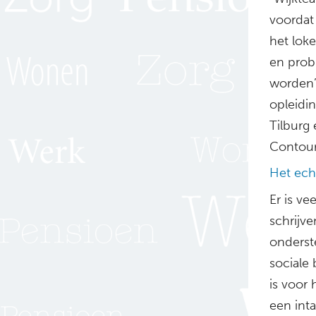
voordat
het loke
en prob
worden”
opleidi
Tilburg 
Contour
Het ech
Er is ve
schrijve
onderste
sociale 
is voor 
een int