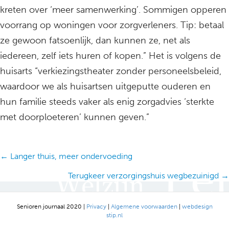
kreten over ‘meer samenwerking’. Sommigen opperen
voorrang op woningen voor zorgverleners. Tip: betaal
ze gewoon fatsoenlijk, dan kunnen ze, net als
iedereen, zelf iets huren of kopen.” Het is volgens de
huisarts “verkiezingstheater zonder personeelsbeleid,
waardoor we als huisartsen uitgeputte ouderen en
hun familie steeds vaker als enig zorgadvies ‘sterkte
met doorploeteren’ kunnen geven.”
Posts
← Langer thuis, meer ondervoeding
navigation
Terugkeer verzorgingshuis wegbezuinigd →
Senioren journaal 2020 |
Privacy
|
Algemene voorwaarden
|
webdesign
stip.nl