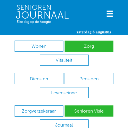
zaterdag 8 augustus
Wonen
Zorg
Vitaliteit
Diensten
Pensioen
Levenseinde
Zorgverzekeraar
Senioren Visie
Journaal