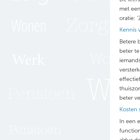
met een
oratie:
Kennis v
Betere 
beter t
iemands
versterk
effecti
thuiszor
beter ve
Kosten 
In een 
functio
aldus d