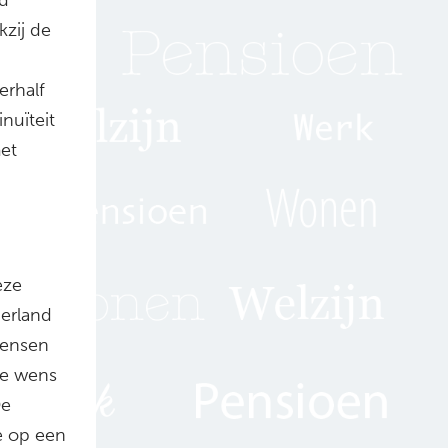
kzij de
erhalf
inuïteit
et
eze
derland
mensen
de wens
De
e op een