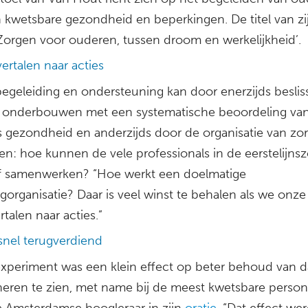
 kwetsbare gezondheid en beperkingen. De titel van zi
 ‘Zorgen voor ouderen, tussen droom en werkelijkheid’.
ertalen naar acties
begeleiding en ondersteuning kan door enerzijds beslis
e onderbouwen met een systematische beoordeling va
 gezondheid en anderzijds door de organisatie van zor
en: hoe kunnen de vele professionals in de eerstelijns
ef samenwerken? “Hoe werkt een doelmatige
gorganisatie? Daar is veel winst te behalen als we onze
rtalen naar acties.”
snel terugverdiend
experiment was een klein effect op beter behoud van da
neren te zien, met name bij de meest kwetsbare person
e Amsterdamse hoogleraar in zijn
oratie.
“Dat effect we