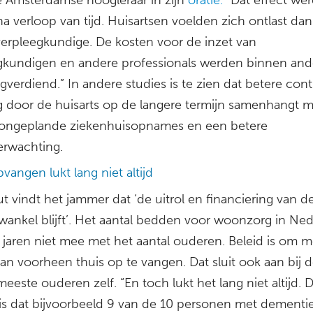
na verloop van tijd. Huisartsen voelden zich ontlast dan
kverpleegkundige. De kosten voor de inzet van
gkundigen en andere professionals werden binnen and
ugverdiend.” In andere studies is te zien dat betere cont
g door de huisarts op de langere termijn samenhangt m
ongeplande ziekenhuisopnames en een betere
erwachting.
vangen lukt lang niet altijd
 vindt het jammer dat ‘de uitrol en financiering van d
wankel blijft’. Het aantal bedden voor woonzorg in Ne
al jaren niet mee met het aantal ouderen. Beleid is om 
dan voorheen thuis op te vangen. Dat sluit ook aan bij 
eeste ouderen zelf. “En toch lukt het lang niet altijd. 
it is dat bijvoorbeeld 9 van de 10 personen met dementi