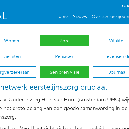
vrij
Home
Nieuws
Over Seniorenjourn
Wonen
Zorg
Vitaliteit
Diensten
Pensioen
Levenseind
rgverzekeraar
Senioren Visie
Journaal
 netwerk eerstelijnszorg cruciaal
aar Ouderenzorg Hein van Hout (Amsterdam UMC) wijst
op het grote belang van een goede samenwerking in de
jnszorg.
stoel van Van Hout richt zich op het begeleiden van o