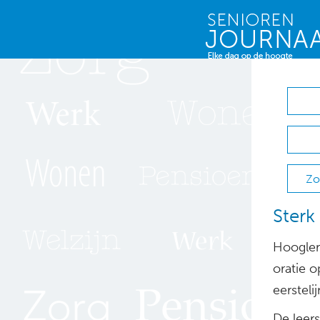
Zo
Sterk
Hoogler
oratie 
eersteli
De leer