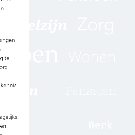
jn
singen
n
g te
zorg
 kennis
gelijks
en,
rd