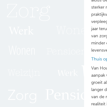
sterker 
praktij
verplee
jaar ter
van zor
minder 
levensv
Thuis op
Van Hout
aanpak 
groeit 
langer 
van de m
realite