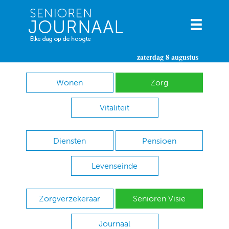
zaterdag 8 augustus
Wonen
Zorg
Vitaliteit
Diensten
Pensioen
Levenseinde
Zorgverzekeraar
Senioren Visie
Journaal