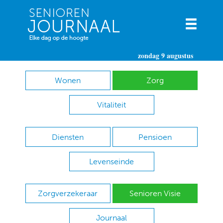
zondag 9 augustus
Wonen
Zorg
Vitaliteit
Diensten
Pensioen
Levenseinde
Zorgverzekeraar
Senioren Visie
Journaal