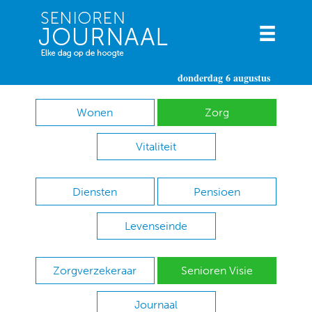
donderdag 6 augustus
Wonen
Zorg
Vitaliteit
Diensten
Pensioen
Levenseinde
Zorgverzekeraar
Senioren Visie
Journaal