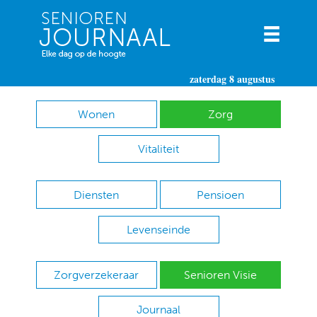
zaterdag 8 augustus
Wonen
Zorg
Vitaliteit
Diensten
Pensioen
Levenseinde
Zorgverzekeraar
Senioren Visie
Journaal