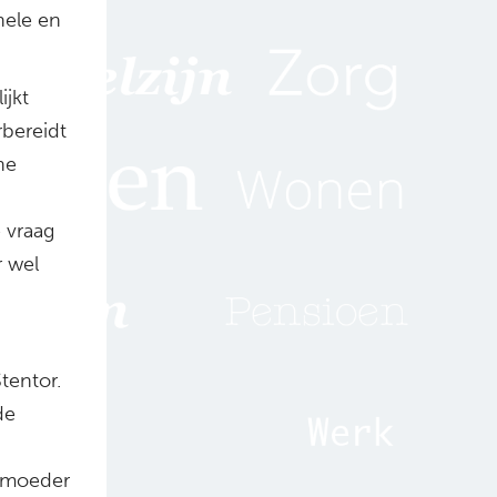
nele en
ijkt
rbereidt
ne
 vraag
r wel
tentor.
de
n moeder