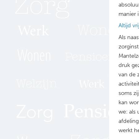
absoluu
manier 
Altijd vri
Als naas
zorginst
Mantelz
druk ge
van de z
activite
soms zi
kan word
we: als 
afdelin
werkt he