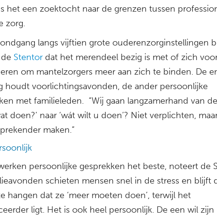
 is het een zoektocht naar de grenzen tussen professio
ge zorg.
rondgang langs vijftien grote ouderenzorginstellingen bl
 de
Stentor
dat het merendeel bezig is met of zich voo
eren om mantelzorgers meer aan zich te binden. De e
ng houdt voorlichtingsavonden, de ander persoonlijke
ken met familieleden. “Wij gaan langzamerhand van de
wat doen?’ naar ‘wát wilt u doen’? Niet verplichten, maa
sprekender maken.”
soonlijk
werken persoonlijke gesprekken het beste, noteert de S
ilieavonden schieten mensen snel in de stress en blijft 
e hangen dat ze ‘meer moeten doen’, terwijl het
erder ligt. Het is ook heel persoonlijk. De een wil zij