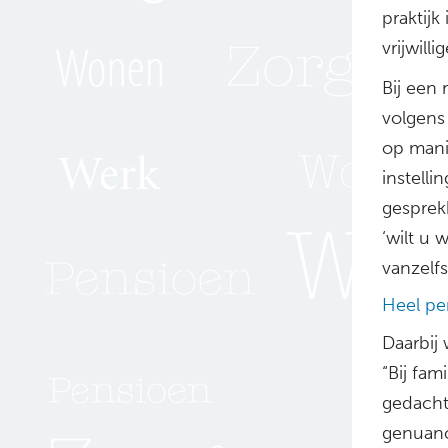
praktijk
vrijwilli
Bij een 
volgens
op mani
instelli
gesprek
‘wilt u 
vanzelf
Heel per
Daarbij 
“Bij fam
gedacht
genuance