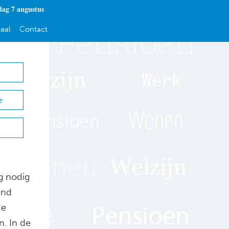
dag 7 augustus
aal
Contact
e
g nodig
end
de
n. In de