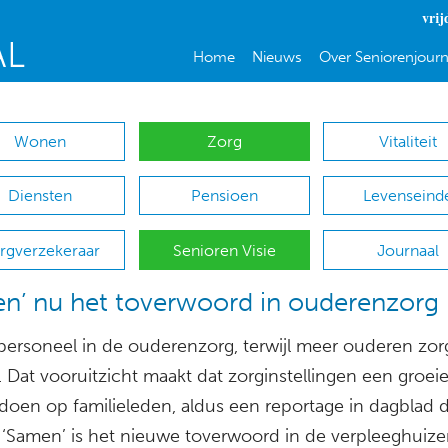
vrij
Home
Nieuws
Over Seniorenjourn
Wonen
Zorg
Vitaliteit
Diensten
Pensioen
Levenseind
rgverzekeraar
Senioren Visie
Journaal
n’ nu het toverwoord in ouderenzorg
personeel in de ouderenzorg, terwijl meer ouderen zor
 Dat vooruitzicht maakt dat zorginstellingen een groei
doen op familieleden, aldus een reportage in dagblad 
. ‘Samen’ is het nieuwe toverwoord in de verpleeghuize