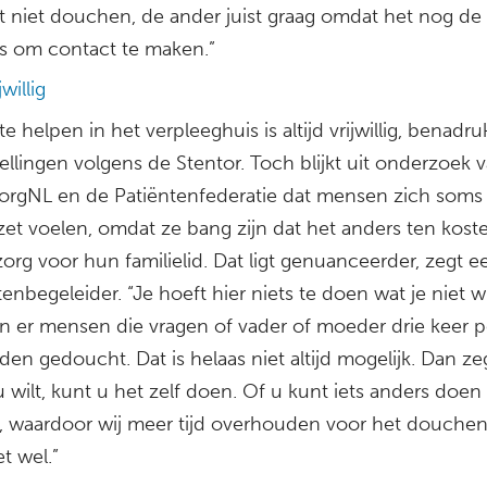
t niet douchen, de ander juist graag omdat het nog de
is om contact te maken.”
jwillig
te helpen in het verpleeghuis is altijd vrijwillig, benadr
ellingen volgens de Stentor. Toch blijkt uit onderzoek 
orgNL en de Patiëntenfederatie dat mensen zich soms
zet voelen, omdat ze bang zijn dat het anders ten koste
org voor hun familielid. Dat ligt genuanceerder, zegt e
itenbegeleider. “Je hoeft hier niets te doen wat je niet wi
jn er mensen die vragen of vader of moeder drie keer 
en gedoucht. Dat is helaas niet altijd mogelijk. Dan z
u wilt, kunt u het zelf doen. Of u kunt iets anders doen
g, waardoor wij meer tijd overhouden voor het douchen
t wel.”