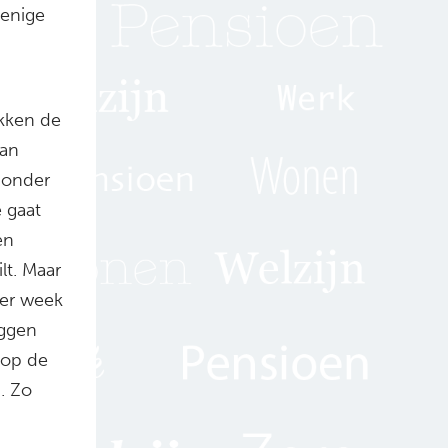
 enige
ukken de
van
 onder
 gaat
en
lt. Maar
per week
eggen
 op de
. Zo