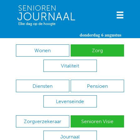
donderdag 6 augustus
Wonen
Zorg
Vitaliteit
Diensten
Pensioen
Levenseinde
Zorgverzekeraar
Senioren Visie
Journaal